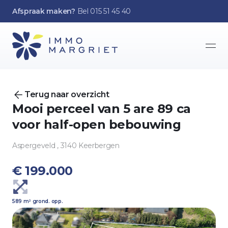
Afspraak maken?
Bel 015 51 45 40
Ope
Terug naar overzicht
Mooi perceel van 5 are 89 ca
voor half-open bebouwing
Aspergeveld , 3140 Keerbergen
€ 199.000
589 m² grond. opp.