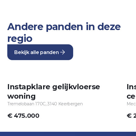
Andere panden in deze
regio
Bekijk alle panden
TE KOOP
Instapklare gelijkvloerse
In
woning
ce
Tremelobaan 170C, 3140 Keerbergen
Mech
€ 475.000
€ 
Item
1
Footer